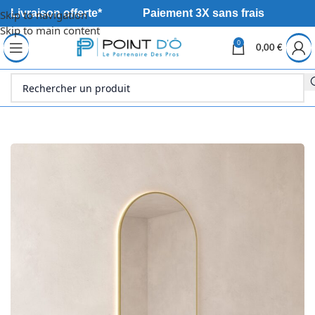
Livraison offerte*
Paiement 3X sans frais
Skip to navigation
Skip to main content
0
0,00
€
Accueil
Sanitaire
Meuble