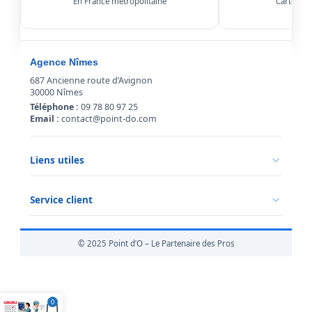
En France métropolitaine
Carte, Kl
Agence Nîmes
687 Ancienne route d’Avignon
30000 Nîmes
Téléphone :
09 78 80 97 25
Email :
contact@point-do.com
Liens utiles
Politique de confidentialité
Conditions générales de vente
Service client
Mentions légales
Qui sommes-nous ?
Informations livraison
© 2025 Point d’O – Le Partenaire des Pros
Retour marchandise
0