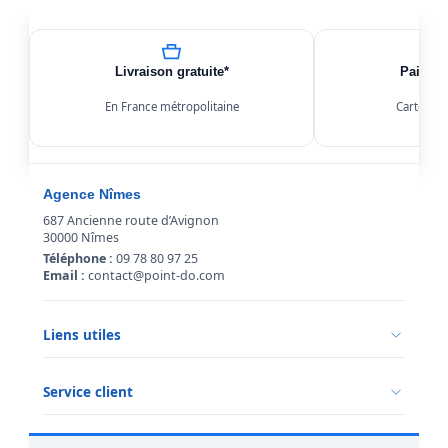
Livraison gratuite*
Paiemen
En France métropolitaine
Carte, Kl
Agence Nîmes
687 Ancienne route d’Avignon
30000 Nîmes
Téléphone :
09 78 80 97 25
Email :
contact@point-do.com
Liens utiles
Politique de confidentialité
Conditions générales de vente
Service client
Mentions légales
Qui sommes-nous ?
Informations livraison