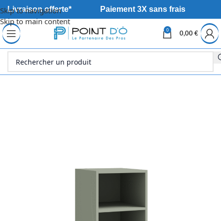
Livraison offerte*
Paiement 3X sans frais
Skip to navigation
Skip to main content
0
0,00
€
Accueil
Sanitaire
Meuble