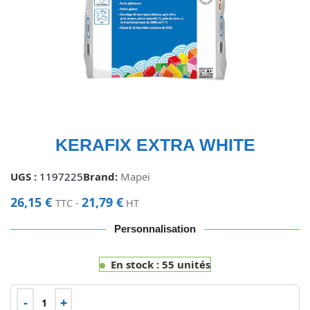
KERAFIX EXTRA WHITE
UGS :
1197225
Brand:
Mapei
26,15
€
21,79
€
TTC -
HT
Personnalisation
En stock : 55 unités