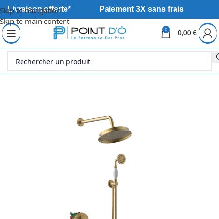
Livraison offerte*
Paiement 3X sans frais
Skip to navigation
Skip to main content
0
0,00
€
Accueil
Sanitaire
Robinetterie