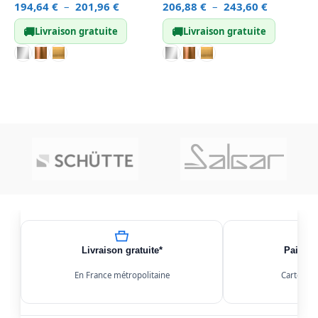
194,64
€
–
201,96
€
206,88
€
–
243,60
€
5
🚚
🚚
Livraison gratuite
Livraison gratuite
CHOIX DES OPTIONS
CHOIX DES OPTIONS
Livraison gratuite*
Paiemen
En France métropolitaine
Carte, Kl