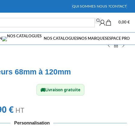
QUI SOMMES NOUS ?
CONTACT
0,00
€
N
NOS CATALOGUES
NOS MARQUES
ESPACE PRO
veurs 68mm à 120mm
🚚
Livraison gratuite
90
€
HT
Personnalisation