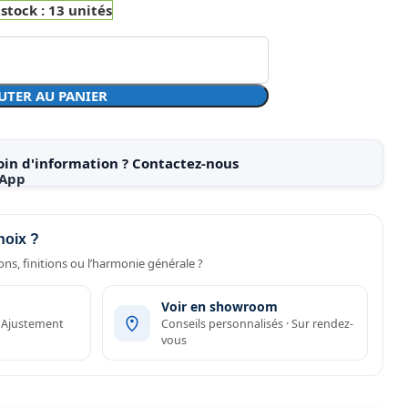
 stock : 13 unités
UTER AU PANIER
oin d'information ? Contactez-nous
hoix ?
ns, finitions ou l’harmonie générale ?
Voir en showroom
· Ajustement
Conseils personnalisés · Sur rendez-
vous