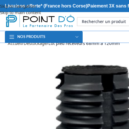
Skip to navigation
Livraison offerte* (France hors Corse)
Paiement 3X sans f
Skip to main content
NOS PRODUITS
Accueil
Déstockage
Lot pied receveurs 68mm à 120mm