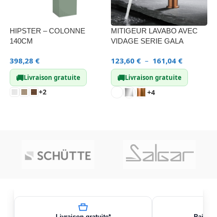
HIPSTER – COLONNE
MITIGEUR LAVABO AVEC
C
140CM
VIDAGE SERIE GALA
3
398,28
€
123,60
€
–
161,04
€
🚚
🚚
Livraison gratuite
Livraison gratuite
+2
+4
CHOIX DES OPTIONS
CHOIX DES OPTIONS