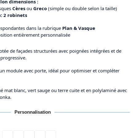
lon dimensions :
asques
Cères
ou
Greco
(simple ou double selon la taille)
ec
2 robinets
respondantes dans la rubrique
Plan & Vasque
osition entièrement personnalisée
e de façades structurées avec poignées intégrées et de
 progressive.
d’un module avec porte, idéal pour optimiser et compléter
qué mat blanc, vert sauge ou terre cuite et en polylaminé avec
tonka.
Personnalisation