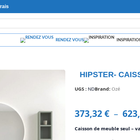
rais
RENDEZ VOUS
INSPIRATIO
HIPSTER- CAIS
UGS :
ND
Brand:
Ozé
373,32
€
–
623
Caisson de meuble seul – v