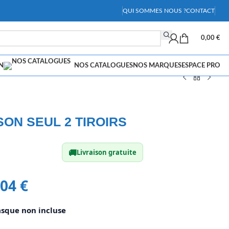
QUI SOMMES NOUS ?
CONTACT
0,00
€
N
NOS CATALOGUES
NOS MARQUES
ESPACE PRO
SON SEUL 2 TIROIRS
🚚
Livraison gratuite
,04
€
asque non incluse