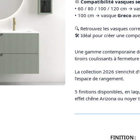
🧼
Compatibilité vasques se
• 60 / 80 / 100 / 120 cm → v
• 100 cm → vasque
Greco
av
🔍 Retrouvez les vasques cor
🛠️ Idéal pour créer une comp
Une gamme contemporaine doté
tiroirs coulissants à fermeture
La collection 2026 s’enrichit 
l’espace de rangement.
5 finitions disponibles, en la
effet chêne Arizona ou noyer 
FINITION