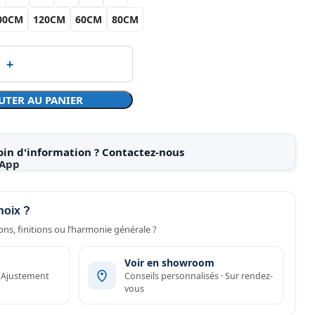
00CM
120CM
60CM
80CM
UTER AU PANIER
oin d'information ? Contactez-nous
hoix ?
ns, finitions ou l’harmonie générale ?
Voir en showroom
· Ajustement
Conseils personnalisés · Sur rendez-
vous