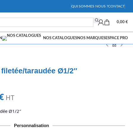
QUI SOMMES NOUS ?
CONTACT
0,00
€
N
NOS CATALOGUES
NOS MARQUES
ESPACE PRO
 filetée/taraudée Ø1/2″
€
HT
audée Ø1/2″
Personnalisation