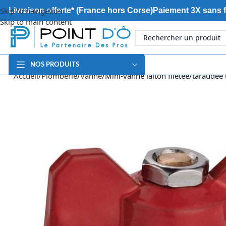
Skip to navigation
Livraison offerte* (France hors Corse)
Paiement 3X sans f
Skip to main content
NOS PRODUITS
Accueil
Plomberie
Vanne
Mini-vanne laiton filetée/taraudée