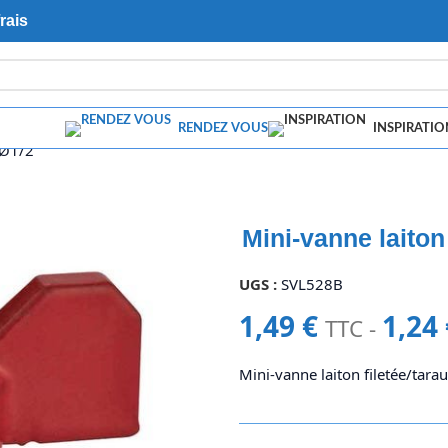
rais
RENDEZ VOUS
INSPIRATIO
 Ø1/2″
Mini-vanne laiton
UGS :
SVL528B
1,49
€
1,24
TTC -
Mini-vanne laiton filetée/tar