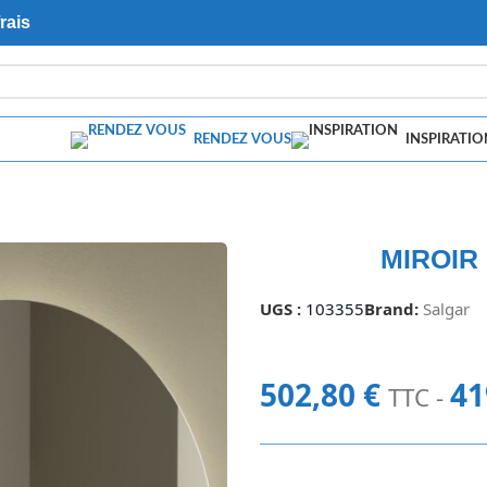
rais
RENDEZ VOUS
INSPIRATIO
MIROIR
UGS :
103355
Brand:
Salgar
502,80
€
41
TTC -