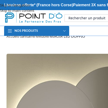
Skip to navigation
Livraison offerte* (France hors Corse)
Paiement 3X sans f
Skip to main content
NOS PRODUITS
Accueil
Sanitaire
Meuble
MIROIR LED DOPPIO