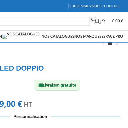
QUI SOMMES NOUS ?
CONTACT
0,00
€
N
NOS CATALOGUES
NOS MARQUES
ESPACE PRO
 LED DOPPIO
🚚
Livraison gratuite
9,00
€
HT
Personnalisation