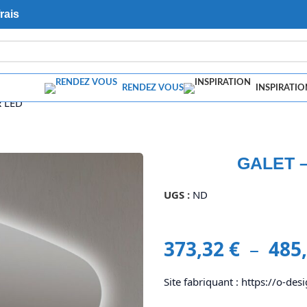
rais
RENDEZ VOUS
INSPIRATIO
R LED
GALET –
UGS :
ND
373,32
€
–
485
Site fabriquant : https://o-desi