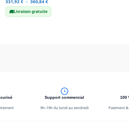
331,92
€
–
360,84
€
🚚
Livraison gratuite
curisé
Support commercial
100 
 virement
9h–19h du lundi au vendredi
Paiement &