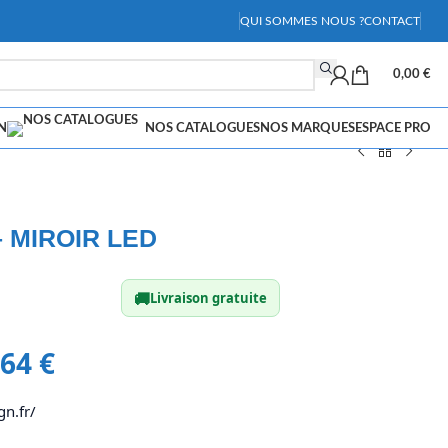
QUI SOMMES NOUS ?
CONTACT
0,00
€
N
NOS CATALOGUES
NOS MARQUES
ESPACE PRO
 MIROIR LED
🚚
Livraison gratuite
,64
€
gn.fr/