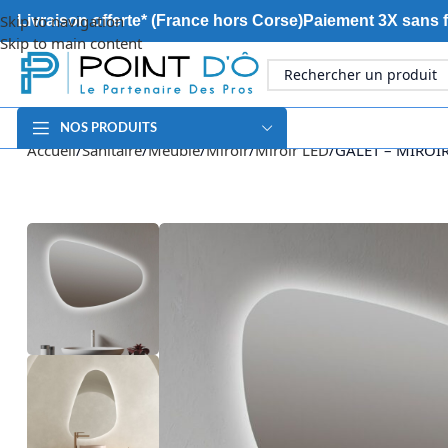
Skip to navigation
Livraison offerte* (France hors Corse)
Paiement 3X sans f
Skip to main content
NOS PRODUITS
Accueil
Sanitaire
Meuble
Miroir
Miroir LED
GALET – MIROI