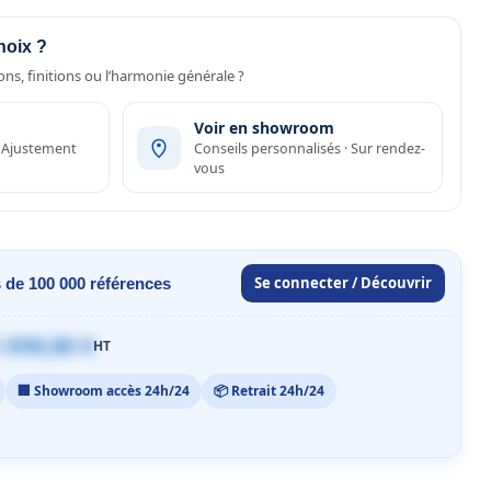
hoix ?
ns, finitions ou l’harmonie générale ?
Voir en showroom
· Ajustement
Conseils personnalisés · Sur rendez-
vous
Se connecter / Découvrir
 de 100 000 références
 059,00 €
HT
🏢 Showroom accès 24h/24
📦 Retrait 24h/24