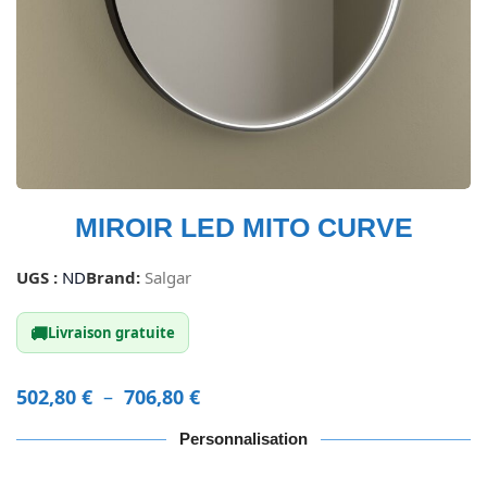
MIROIR LED MITO CURVE
UGS :
ND
Brand:
Salgar
🚚
Livraison gratuite
502,80
€
–
706,80
€
Personnalisation