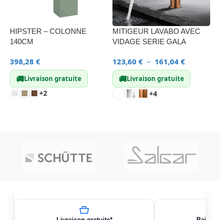
HIPSTER – COLONNE
MITIGEUR LAVABO AVEC
C
140CM
VIDAGE SERIE GALA
3
398,28
€
123,60
€
–
161,04
€
🚚
🚚
Livraison gratuite
Livraison gratuite
+2
+4
CHOIX DES OPTIONS
CHOIX DES OPTIONS