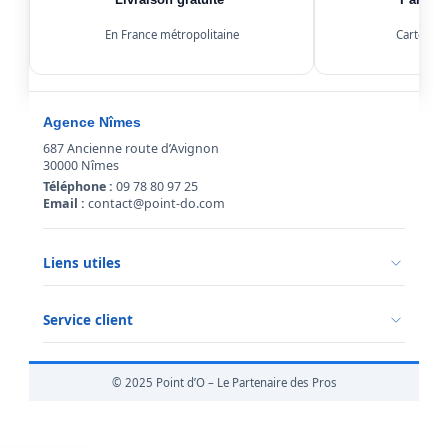
Livraison gratuite*
Paiemen
En France métropolitaine
Carte, Kl
Agence Nîmes
687 Ancienne route d’Avignon
30000 Nîmes
Téléphone :
09 78 80 97 25
Email :
contact@point-do.com
Liens utiles
Politique de confidentialité
Conditions générales de vente
Service client
Mentions légales
Qui sommes-nous ?
Informations livraison
© 2025 Point d’O – Le Partenaire des Pros
Retour marchandise