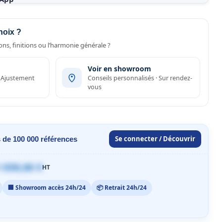
hoix ?
ns, finitions ou l’harmonie générale ?
Voir en showroom
· Ajustement
Conseils personnalisés · Sur rendez-
vous
Se connecter / Découvrir
 de 100 000 références
 059,00 €
HT
🏢 Showroom accès 24h/24
📦 Retrait 24h/24