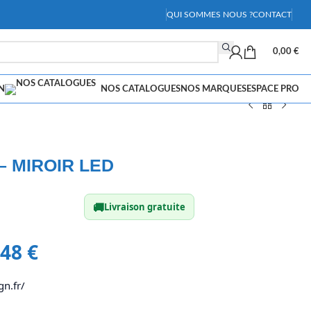
QUI SOMMES NOUS ?
CONTACT
0,00
€
N
NOS CATALOGUES
NOS MARQUES
ESPACE PRO
– MIROIR LED
🚚
Livraison gratuite
,48
€
gn.fr/