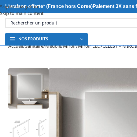
Skip to navigation
Livraison offerte* (France hors Corse)
Paiement 3X sans f
Skip to main content
NOS PRODUITS
Accueil
Sanitaire
Meuble
Miroir
Miroir LED
CELEST – MIROI