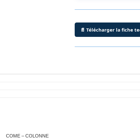
📄 Télécharger la fiche t
COME – COLONNE