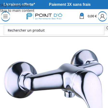
Livraison offerte*
Paiement 3X sans frais
Skip to navigation
Skip to main content
0
0,00
€
Accueil
Sanitaire
Robinetterie