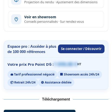
Projection du rendu · Ajustement des dimensions
Voir en showroom
Conseils personnalisés · Sur rendez-vous
Espace pro : Accéder à plus
Se connecter / Découvrir
de 100 000 références
1 059,00 €
Votre prix Pro Point D’ô :
HT
💼 Tarif professionnel négocié
🏢 Showroom accès 24h/24
📦 Retrait 24h/24
🛟 Assistance dédiée
Téléchargement