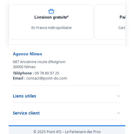
Livraison gratuite*
Paiemen
En France métropolitaine
Carte, Kl
Agence Nîmes
687 Ancienne route d’Avignon
30000 Nîmes
Téléphone :
09 78 80 97 25
Email :
contact@point-do.com
Liens utiles
Politique de confidentialité
Conditions générales de vente
Service client
Mentions légales
Qui sommes-nous ?
Informations livraison
© 2025 Point d’O – Le Partenaire des Pros