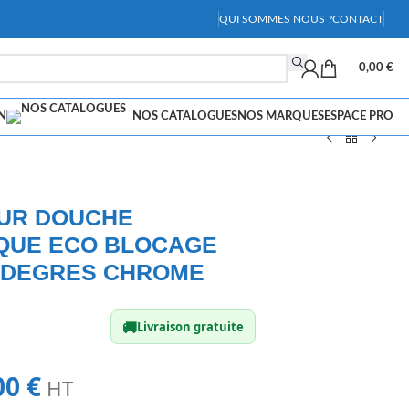
QUI SOMMES NOUS ?
CONTACT
0,00
€
N
NOS CATALOGUES
NOS MARQUES
ESPACE PRO
EUR DOUCHE
QUE ECO BLOCAGE
8 DEGRES CHROME
🚚
Livraison gratuite
00
€
HT