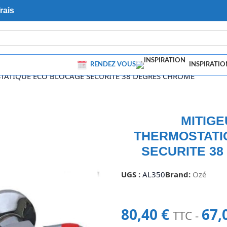
rais
RENDEZ VOUS
INSPIRATIO
ATIQUE ECO BLOCAGE SECURITE 38 DEGRES CHROME
MITIG
THERMOSTATI
SECURITE 3
UGS :
AL350
Brand:
Ozé
80,40
€
67,
TTC -