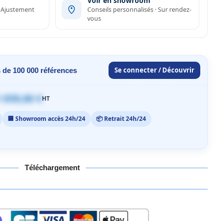
Voir en showroom
· Ajustement
Conseils personnalisés · Sur rendez-
vous
Se connecter / Découvrir
 de 100 000 références
 059,00 €
HT
🏢 Showroom accès 24h/24
📦 Retrait 24h/24
Téléchargement