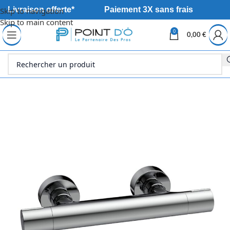
Livraison offerte*
Paiement 3X sans frais
Skip to navigation
Skip to main content
0
0,00
€
Accueil
Sanitaire
Robinetterie