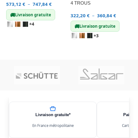
4 TROUS
573,12
€
–
747,84
€
2
🚚
Livraison gratuite
322,20
€
–
360,84
€
+4
🚚
Livraison gratuite
CHOIX DES OPTIONS
+3
CHOIX DES OPTIONS
Livraison gratuite*
Paiemen
En France métropolitaine
Carte, Kl