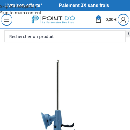
Livraison offerte*
Paiement 3X sans frais
Skip to navigation
Skip to main content
0
0,00
€
Accueil
Déstockage