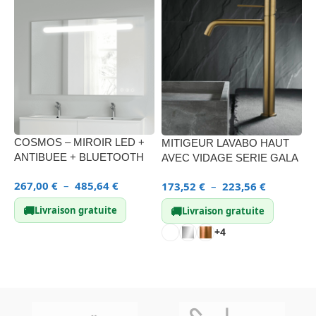
COSMOS – MIROIR LED +
G
MITIGEUR LAVABO HAUT
ANTIBUEE + BLUETOOTH
L
AVEC VIDAGE SERIE GALA
267,00
€
–
485,64
€
2
173,52
€
–
223,56
€
🚚
🚚
Livraison gratuite
Livraison gratuite
+4
CHOIX DES OPTIONS
CHOIX DES OPTIONS