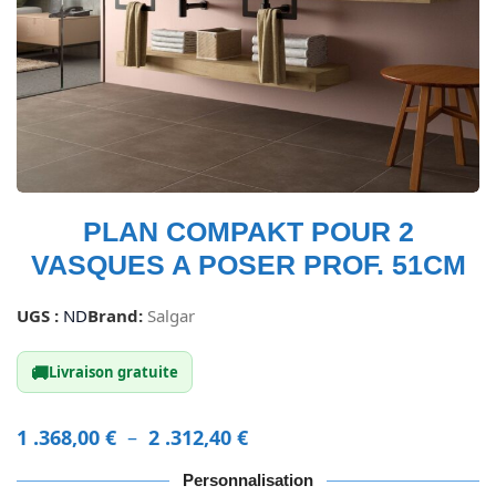
PLAN COMPAKT POUR 2
VASQUES A POSER PROF. 51CM
UGS :
ND
Brand:
Salgar
🚚
Livraison gratuite
1 .368,00
€
–
2 .312,40
€
Personnalisation