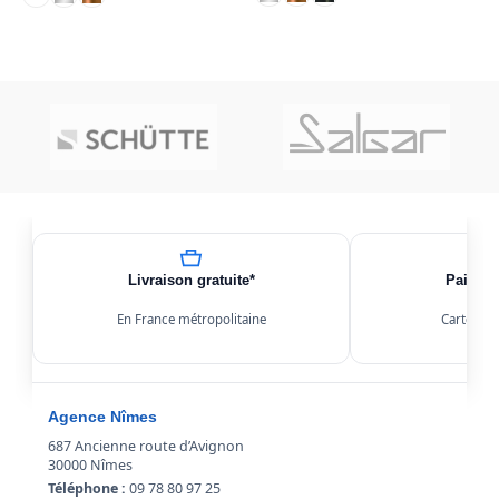
CHOIX DES OPTIONS
CHOIX DES OPTIONS
Livraison gratuite*
Paiemen
En France métropolitaine
Carte, Kl
Agence Nîmes
687 Ancienne route d’Avignon
30000 Nîmes
Téléphone :
09 78 80 97 25