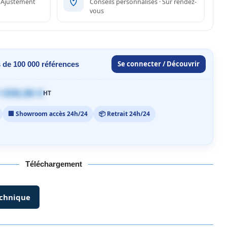
· Ajustement
Conseils personnalisés · Sur rendez-
vous
Se connecter / Découvrir
 de 100 000 références
 059,00 €
HT
🏢 Showroom accès 24h/24
📦 Retrait 24h/24
Téléchargement
echnique