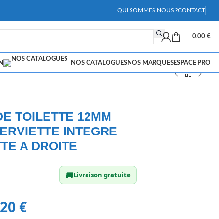
QUI SOMMES NOUS ?
CONTACT
0,00
€
N
NOS CATALOGUES
NOS MARQUES
ESPACE PRO
DE TOILETTE 12MM
ERVIETTE INTEGRE
TE A DROITE
🚚
Livraison gratuite
,20
€