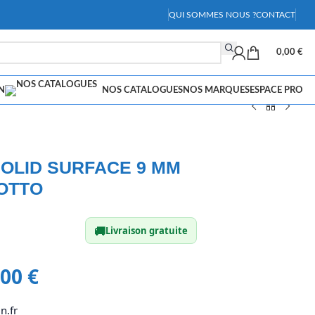
QUI SOMMES NOUS ?
CONTACT
0,00
€
N
NOS CATALOGUES
NOS MARQUES
ESPACE PRO
OLID SURFACE 9 MM
OTTO
🚚
Livraison gratuite
,00
€
n.fr