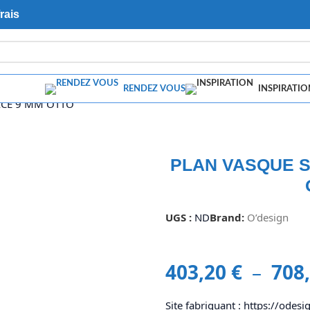
rais
RENDEZ VOUS
INSPIRATIO
ACE 9 MM OTTO
PLAN VASQUE S
UGS :
ND
Brand:
O’design
403,20
€
–
708
Site fabriquant : https://odesig