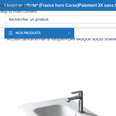
Skip to navigation
Livraison offerte* (France hors Corse)
Paiement 3X sans f
Skip to main content
NOS PRODUITS
Accueil
Sanitaire
Plan & vasque
PLAN VASQUE SOLID SURF