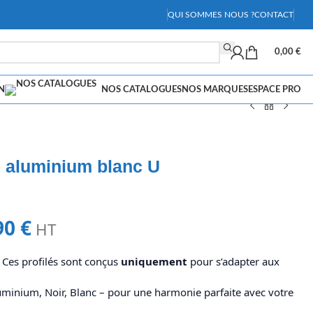
QUI SOMMES NOUS ?
CONTACT
0,00
€
N
NOS CATALOGUES
NOS MARQUES
ESPACE PRO
d aluminium blanc U
90
€
HT
 Ces profilés sont conçus
uniquement
pour s’adapter aux
uminium, Noir, Blanc – pour une harmonie parfaite avec votre