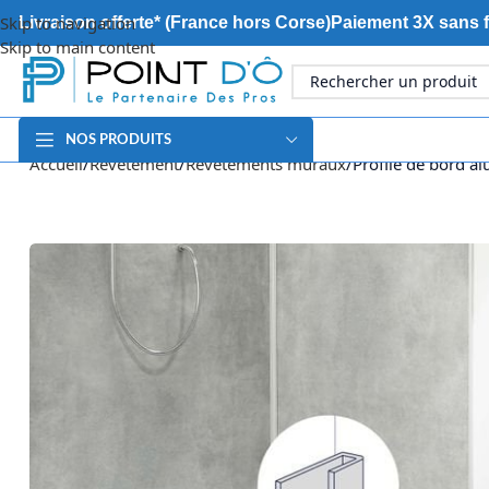
Skip to navigation
Livraison offerte* (France hors Corse)
Paiement 3X sans f
Skip to main content
NOS PRODUITS
Accueil
Revêtement
Revêtements muraux
Profilé de bord a