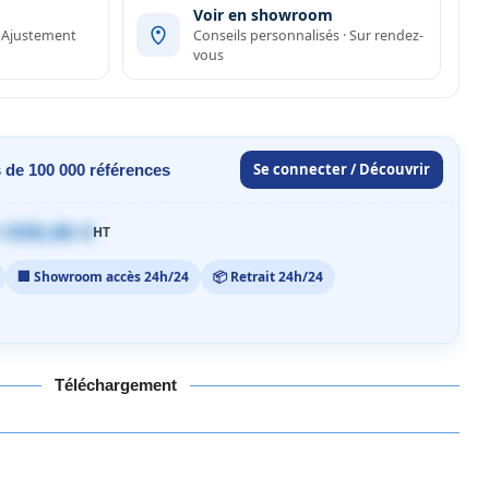
Voir en showroom
· Ajustement
Conseils personnalisés · Sur rendez-
vous
Se connecter / Découvrir
 de 100 000 références
 059,00 €
HT
🏢 Showroom accès 24h/24
📦 Retrait 24h/24
Téléchargement