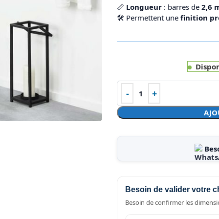
📏
Longueur
: barres de
2,6 
🛠️ Permettent une
finition p
Dispo
AJO
Bes
Besoin de valider votre c
Besoin de confirmer les dimensio