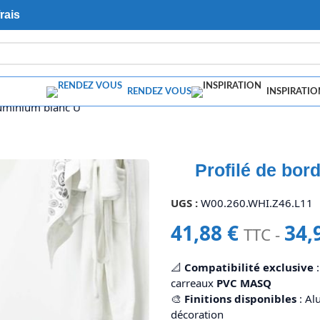
rais
RENDEZ VOUS
INSPIRATIO
luminium blanc U
Profilé de bor
UGS :
W00.260.WHI.Z46.L11
41,88
€
34,
TTC -
📐
Compatibilité exclusive
:
carreaux
PVC MASQ
🎨
Finitions disponibles
: Al
décoration