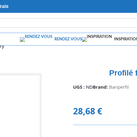
rais
RENDEZ VOUS
INSPIRATIO
rry
Profilé 
UGS :
ND
Brand:
Bariperfil
28,68
€