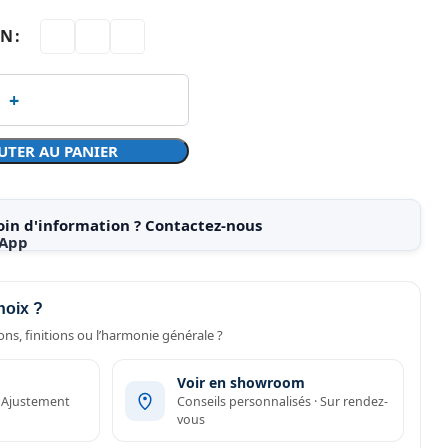
ON
UTER AU PANIER
oin d'information ? Contactez-nous
hoix ?
ns, finitions ou l’harmonie générale ?
Voir en showroom
· Ajustement
Conseils personnalisés · Sur rendez-
vous