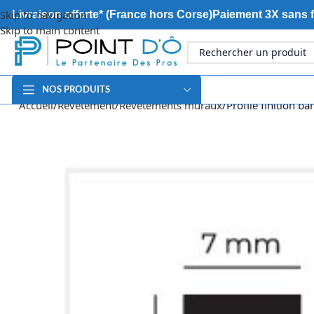
Skip to navigation
Livraison offerte* (France hors Corse)
Paiement 3X sans f
Skip to main content
NOS PRODUITS
Accueil
Revêtement
Revêtements muraux
Profilé finition ba