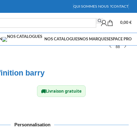
QUI SOMMES NOUS ?
CONTACT
0,00
€
N
NOS CATALOGUES
NOS MARQUES
ESPACE PRO
finition barry
🚚
Livraison gratuite
Personnalisation