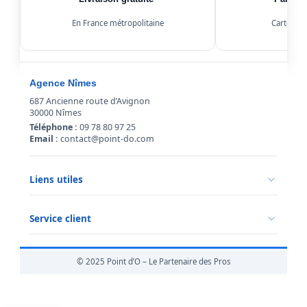
En France métropolitaine
Carte, Kl
Agence Nîmes
687 Ancienne route d’Avignon
30000 Nîmes
Téléphone :
09 78 80 97 25
Email :
contact@point-do.com
Liens utiles
Politique de confidentialité
Conditions générales de vente
Service client
Mentions légales
Qui sommes-nous ?
Informations livraison
© 2025 Point d’O – Le Partenaire des Pros
Retour marchandise