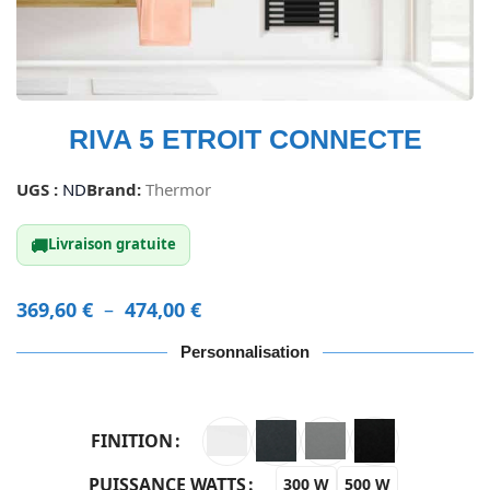
RIVA 5 ETROIT CONNECTE
UGS :
ND
Brand:
Thermor
🚚
Livraison gratuite
369,60
€
–
474,00
€
Personnalisation
FINITION
PUISSANCE WATTS
300 W
500 W