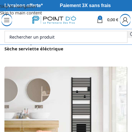
Livraison offerte*
Paiement 3X sans frais
Skip to navigation
Skip to main content
0
0,00
€
Accueil
Energie
Sèche serviette
Sèche serviette éléctrique