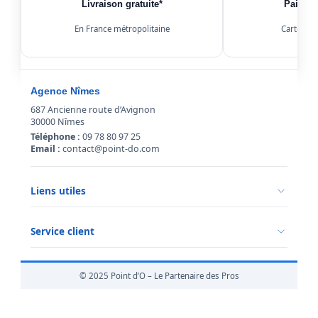
Livraison gratuite*
Paiemen
En France métropolitaine
Carte, Kl
Agence Nîmes
687 Ancienne route d’Avignon
30000 Nîmes
Téléphone :
09 78 80 97 25
Email :
contact@point-do.com
Liens utiles
Politique de confidentialité
Conditions générales de vente
Service client
Mentions légales
Qui sommes-nous ?
Informations livraison
© 2025 Point d’O – Le Partenaire des Pros
Retour marchandise