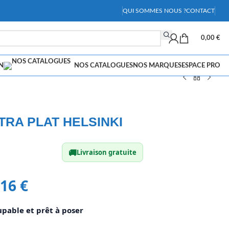
QUI SOMMES NOUS ?
CONTACT
0,00
€
N
NOS CATALOGUES
NOS MARQUES
ESPACE PRO
RA PLAT HELSINKI
🚚
Livraison gratuite
,16
€
pable et prêt à poser