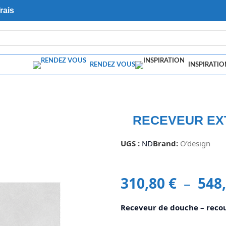
rais
RENDEZ VOUS
INSPIRATIO
RECEVEUR EXT
UGS :
ND
Brand:
O’design
310,80
€
–
548
Receveur de douche – recou