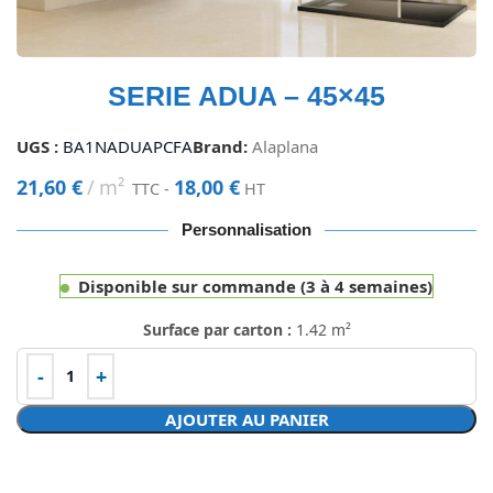
SERIE ADUA – 45×45
UGS :
BA1NADUAPCFA
Brand:
Alaplana
21,60
€
m²
18,00
€
TTC -
HT
Personnalisation
Disponible sur commande (3 à 4 semaines)
Surface par carton :
1.42 m²
AJOUTER AU PANIER