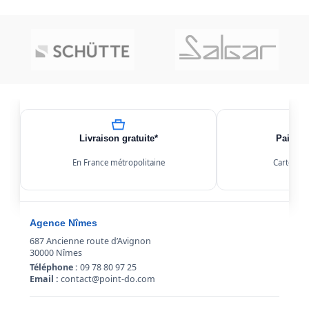
Livraison gratuite*
Paiemen
En France métropolitaine
Carte, Kl
Agence Nîmes
687 Ancienne route d’Avignon
30000 Nîmes
Téléphone :
09 78 80 97 25
Email :
contact@point-do.com