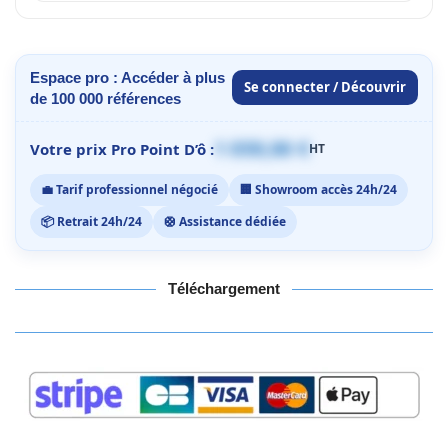
Espace pro : Accéder à plus
Se connecter / Découvrir
de 100 000 références
1 059,00 €
Votre prix Pro Point D’ô :
HT
💼 Tarif professionnel négocié
🏢 Showroom accès 24h/24
📦 Retrait 24h/24
🛟 Assistance dédiée
Téléchargement