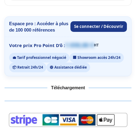
Espace pro : Accéder à plus
Se connecter / Découvrir
de 100 000 références
1 059,00 €
Votre prix Pro Point D’ô :
HT
💼 Tarif professionnel négocié
🏢 Showroom accès 24h/24
📦 Retrait 24h/24
🛟 Assistance dédiée
Téléchargement