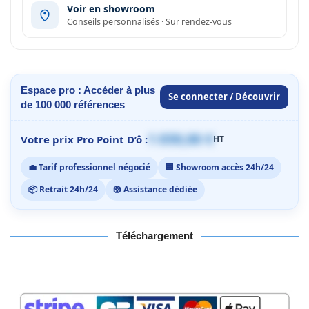
Voir en showroom
Conseils personnalisés · Sur rendez-vous
Espace pro : Accéder à plus
Se connecter / Découvrir
de 100 000 références
1 059,00 €
Votre prix Pro Point D’ô :
HT
💼 Tarif professionnel négocié
🏢 Showroom accès 24h/24
📦 Retrait 24h/24
🛟 Assistance dédiée
Téléchargement