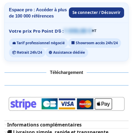
Espace pro : Accéder à plus
Se connecter / Découvrir
de 100 000 références
1 059,00 €
Votre prix Pro Point D’ô :
HT
💼 Tarif professionnel négocié
🏢 Showroom accès 24h/24
📦 Retrait 24h/24
🛟 Assistance dédiée
Téléchargement
Informations complémentaires
🚚 Livraison simple, rapide et transparente