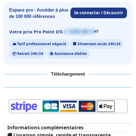
Espace pro : Accéder à plus
Se connecter / Découvrir
de 100 000 références
1 059,00 €
Votre prix Pro Point D’ô :
HT
💼 Tarif professionnel négocié
🏢 Showroom accès 24h/24
📦 Retrait 24h/24
🛟 Assistance dédiée
Téléchargement
Informations complémentaires
🚚 Livraison simple, rapide et transparente