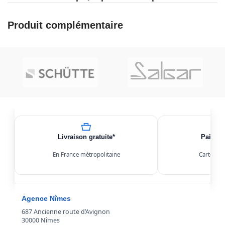
Produit complémentaire
Livraison gratuite*
Paiemen
En France métropolitaine
Carte, Kl
Agence Nîmes
687 Ancienne route d’Avignon
30000 Nîmes