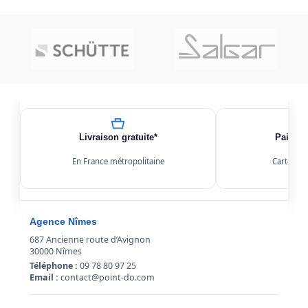
Livraison gratuite*
Paiemen
En France métropolitaine
Carte, Kl
Agence Nîmes
687 Ancienne route d’Avignon
30000 Nîmes
Téléphone :
09 78 80 97 25
Email :
contact@point-do.com