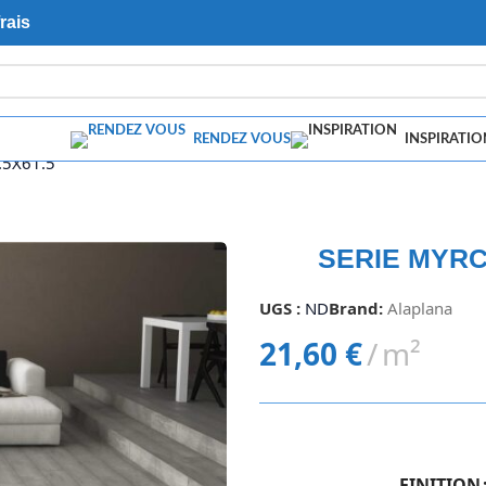
rais
RENDEZ VOUS
INSPIRATIO
.5X61.5
SERIE MYRCE
UGS :
ND
Brand:
Alaplana
21,60
€
m²
FINITION