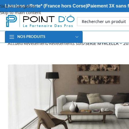
Skip to navigation
Livraison offerte* (France hors Corse)
Paiement 3X sans f
Skip to main content
NOS PRODUITS
Accueil
Revêtement
Revêtements sols
SERIE MYRCELLA – 20