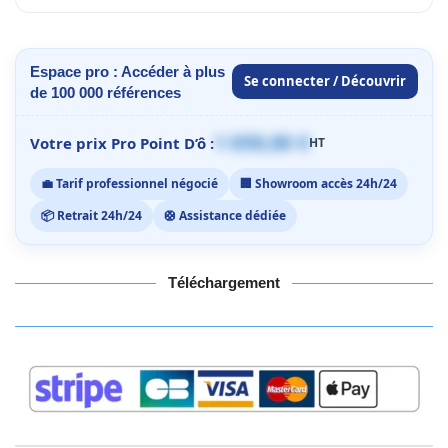
Espace pro : Accéder à plus
Se connecter / Découvrir
de 100 000 références
1 059,00 €
Votre prix Pro Point D’ô :
HT
💼 Tarif professionnel négocié
🏢 Showroom accès 24h/24
📦 Retrait 24h/24
🛟 Assistance dédiée
Téléchargement