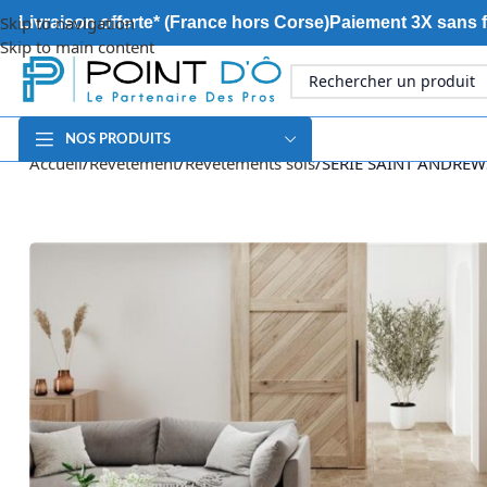
Skip to navigation
Livraison offerte* (France hors Corse)
Paiement 3X sans f
Skip to main content
NOS PRODUITS
Accueil
Revêtement
Revêtements sols
SERIE SAINT ANDREW