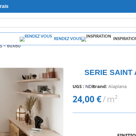
rais
RENDEZ VOUS
INSPIRATIO
S – 60X60
SERIE SAINT
UGS :
ND
Brand:
Alaplana
24,00
€
m²
FINITI