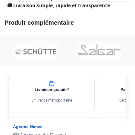
🚚 Livraison simple, rapide et transparente
Produit complémentaire
Livraison gratuite*
Paiemen
En France métropolitaine
Carte, Kl
Agence Nîmes
687 Ancienne route d’Avignon