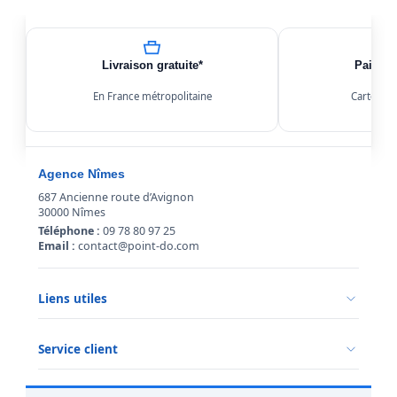
Livraison gratuite*
Paiemen
En France métropolitaine
Carte, Kl
Agence Nîmes
687 Ancienne route d’Avignon
30000 Nîmes
Téléphone :
09 78 80 97 25
Email :
contact@point-do.com
Liens utiles
Politique de confidentialité
Conditions générales de vente
Service client
Mentions légales
Qui sommes-nous ?