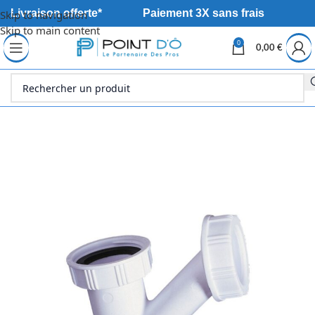
Livraison offerte*
Paiement 3X sans frais
Skip to navigation
Skip to main content
0
0,00
€
Accueil
Sanitaire
Robinetterie