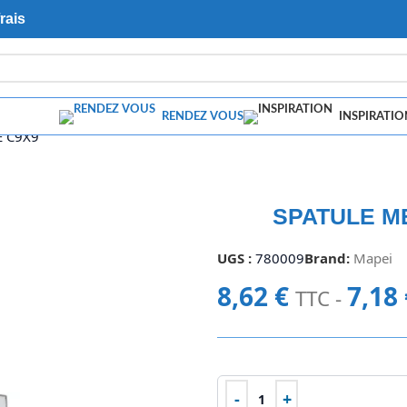
rais
RENDEZ VOUS
INSPIRATIO
E C9X9
SPATULE M
UGS :
780009
Brand:
Mapei
8,62
€
7,18
TTC -