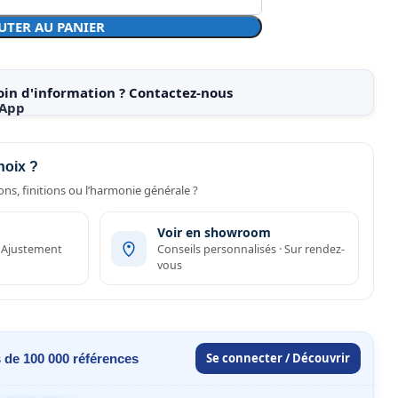
UTER AU PANIER
oin d'information ? Contactez-nous
hoix ?
ns, finitions ou l’harmonie générale ?
Voir en showroom
· Ajustement
Conseils personnalisés · Sur rendez-
vous
Se connecter / Découvrir
 de 100 000 références