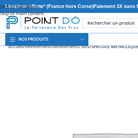
Skip to navigation
Livraison offerte* (France hors Corse)
Paiement 3X sans f
Skip to main content
NOS PRODUITS
Accueil
Revêtement
Revêtements sols
SPATULE METALLIQU