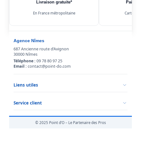
Livraison gratuite*
Paiemen
En France métropolitaine
Carte, Kl
Agence Nîmes
687 Ancienne route d’Avignon
30000 Nîmes
Téléphone :
09 78 80 97 25
Email :
contact@point-do.com
Liens utiles
Politique de confidentialité
Conditions générales de vente
Service client
Mentions légales
Qui sommes-nous ?
Informations livraison
© 2025 Point d’O – Le Partenaire des Pros
Retour marchandise