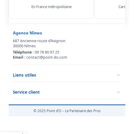
En France métropolitaine
Carte, Kl
Agence Nîmes
687 Ancienne route d’Avignon
30000 Nîmes
Téléphone :
09 78 80 97 25
Email :
contact@point-do.com
Liens utiles
Politique de confidentialité
Conditions générales de vente
Service client
Mentions légales
Qui sommes-nous ?
Informations livraison
© 2025 Point d’O – Le Partenaire des Pros
Retour marchandise