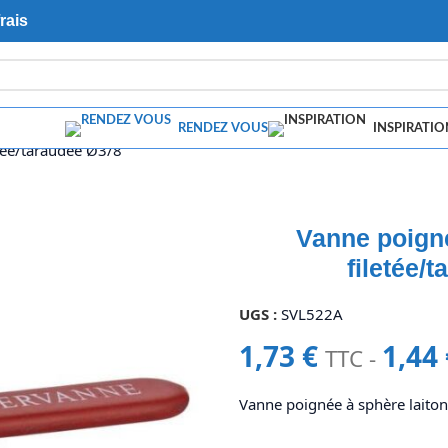
rais
RENDEZ VOUS
INSPIRATIO
etée/taraudée Ø3/8″
Vanne poigné
filetée/
UGS :
SVL522A
1,73
€
1,44
TTC -
Vanne poignée à sphère laiton