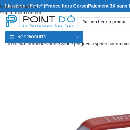
Skip to navigation
Livraison offerte* (France hors Corse)
Paiement 3X sans f
Skip to main content
NOS PRODUITS
Accueil
Plomberie
Vanne
Vanne poignée à sphère laiton fil