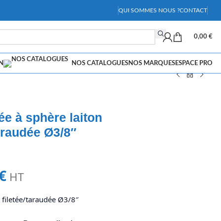
QUI SOMMES NOUS ?
CONTACT
0,00
€
N
NOS CATALOGUES
NOS MARQUES
ESPACE PRO
e à sphère laiton
taraudée Ø3/8″
€
HT
 filetée/taraudée Ø3/8″