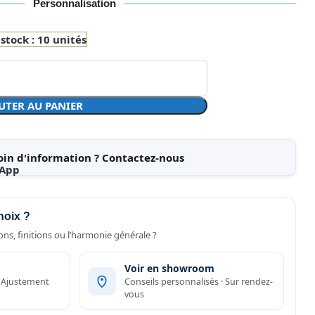
Personnalisation
 stock : 10 unités
UTER AU PANIER
oin d'information ? Contactez-nous
hoix ?
ns, finitions ou l’harmonie générale ?
Voir en showroom
· Ajustement
Conseils personnalisés · Sur rendez-
vous