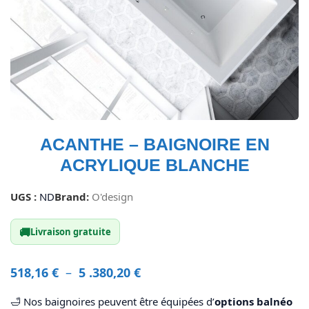
ACANTHE – BAIGNOIRE EN
ACRYLIQUE BLANCHE
UGS :
ND
Brand:
O'design
🚚
Livraison gratuite
518,16
€
–
5 .380,20
€
🛁 Nos baignoires peuvent être équipées d’
options balnéo