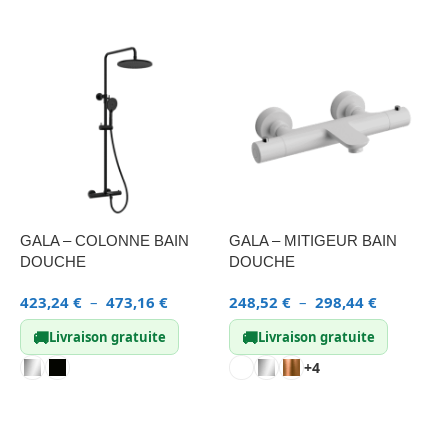
GALA – COLONNE BAIN
GALA – MITIGEUR BAIN
F
DOUCHE
DOUCHE
T
423,24
€
–
473,16
€
248,52
€
–
298,44
€
3
🚚
🚚
Livraison gratuite
Livraison gratuite
+4
CHOIX DES OPTIONS
CHOIX DES OPTIONS