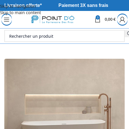
Livraison offerte*
Paiement 3X sans frais
Skip to navigation
Skip to main content
0
0,00
€
Accueil
Sanitaire
Bain
Baignoire