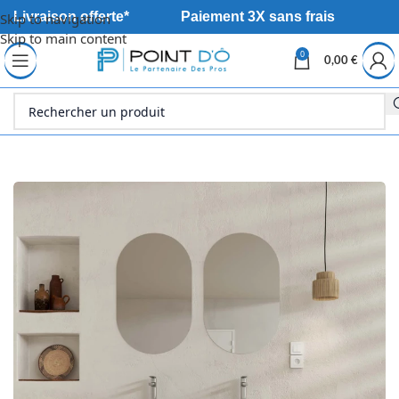
Livraison offerte*
Paiement 3X sans frais
Skip to navigation
Skip to main content
0
0,00
€
Accueil
Sanitaire
Meuble