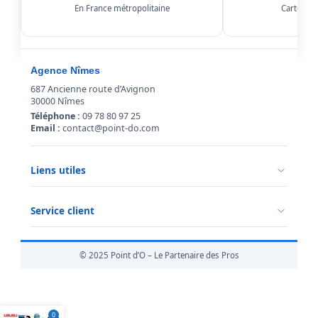
En France métropolitaine
Carte, Kl
Agence Nîmes
687 Ancienne route d’Avignon
30000 Nîmes
Téléphone :
09 78 80 97 25
Email :
contact@point-do.com
Liens utiles
Politique de confidentialité
Conditions générales de vente
Service client
Mentions légales
Qui sommes-nous ?
Informations livraison
© 2025 Point d’O – Le Partenaire des Pros
Retour marchandise
0