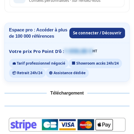
Conseils personnalisés · Sur rendez-vous
Espace pro : Accéder à plus
Se connecter / Découvrir
de 100 000 références
1 059,00 €
Votre prix Pro Point D’ô :
HT
💼 Tarif professionnel négocié
🏢 Showroom accès 24h/24
📦 Retrait 24h/24
🛟 Assistance dédiée
Téléchargement