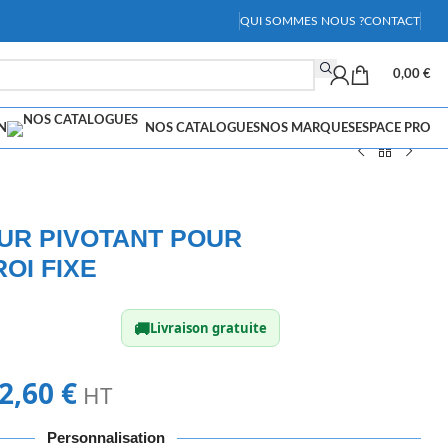
QUI SOMMES NOUS ?
CONTACT
0,00
€
N
NOS CATALOGUES
NOS MARQUES
ESPACE PRO
UR PIVOTANT POUR
OI FIXE
🚚
Livraison gratuite
2,60
€
HT
Personnalisation