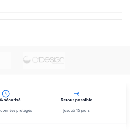
% sécurisé
Retour possible
 données protégés
Jusqu’à 15 jours