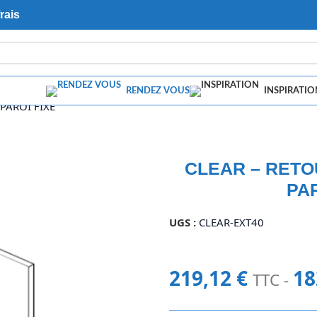
rais
RENDEZ VOUS
INSPIRATIO
PAROI FIXE
CLEAR – RETO
PAR
UGS :
CLEAR-EXT40
219,12
€
18
TTC -