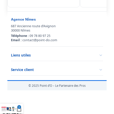
Agence Nîmes
687 Ancienne route d’Avignon
30000 Nîmes
Téléphone :
09 78 80 97 25
Email :
contact@point-do.com
Liens utiles
Politique de confidentialité
Conditions générales de vente
Service client
Mentions légales
Qui sommes-nous ?
Informations livraison
© 2025 Point d’O – Le Partenaire des Pros
Retour marchandise
0