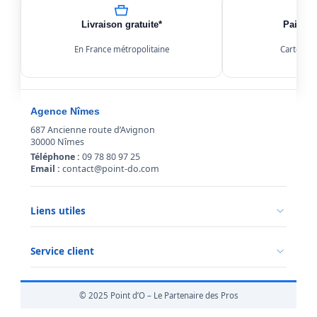
Livraison gratuite*
Paiemen
En France métropolitaine
Carte, Kl
Agence Nîmes
687 Ancienne route d’Avignon
30000 Nîmes
Téléphone :
09 78 80 97 25
Email :
contact@point-do.com
Liens utiles
Politique de confidentialité
Conditions générales de vente
Service client
Mentions légales
Qui sommes-nous ?
Informations livraison
© 2025 Point d’O – Le Partenaire des Pros
Retour marchandise