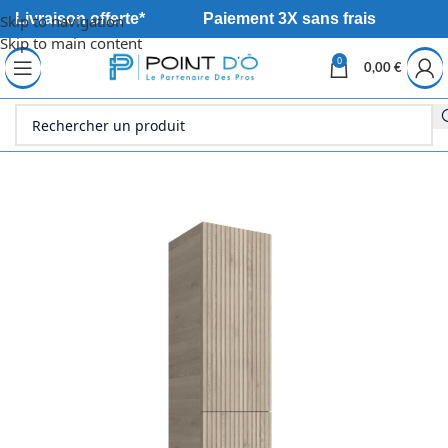
Livraison offerte*
Paiement 3X sans frais
Skip to navigation
Skip to main content
0
0,00
€
Accueil
Sanitaire
Meuble