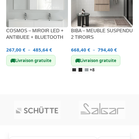
COSMOS – MIROIR LED +
BIBA – MEUBLE SUSPENDU
M
ANTIBUEE + BLUETOOTH
2 TIROIRS
V
267,00
€
–
485,64
€
668,40
€
–
794,40
€
1
🚚
🚚
Livraison gratuite
Livraison gratuite
+8
CHOIX DES OPTIONS
CHOIX DES OPTIONS