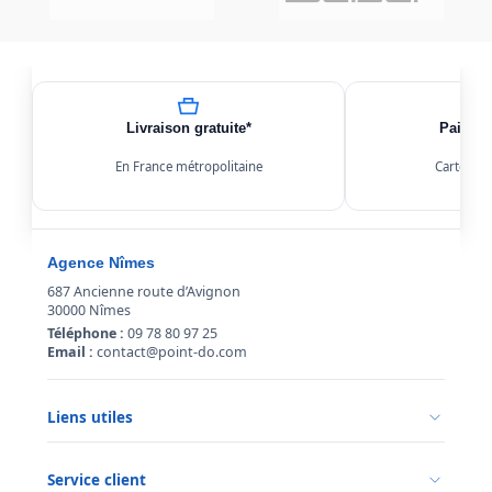
Livraison gratuite*
Paiemen
En France métropolitaine
Carte, Kl
Agence Nîmes
687 Ancienne route d’Avignon
30000 Nîmes
Téléphone :
09 78 80 97 25
Email :
contact@point-do.com
Liens utiles
Politique de confidentialité
Conditions générales de vente
Service client