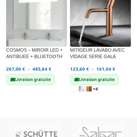
COSMOS – MIROIR LED +
MITIGEUR LAVABO AVEC
F
ANTIBUEE + BLUETOOTH
VIDAGE SERIE GALA
L
267,00
€
–
485,64
€
123,60
€
–
161,04
€
1
🚚
🚚
Livraison gratuite
Livraison gratuite
+4
CHOIX DES OPTIONS
CHOIX DES OPTIONS